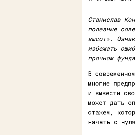
Станислав Кон
полезные сове
высот». Ознак
избежать ошиб
прочном фунда
В современном
многие предп
и вывести сво
может дать о
стажем, кото
начать с нул