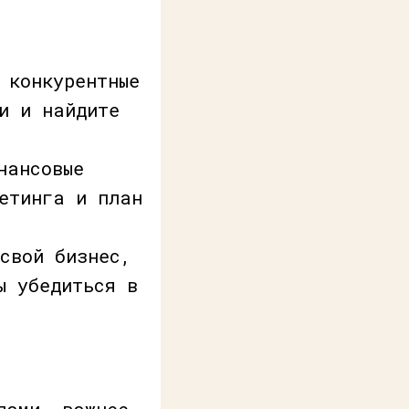
 конкурентные
и и найдите
нансовые
етинга и план
свой бизнес,
ы убедиться в
дами, важнее,