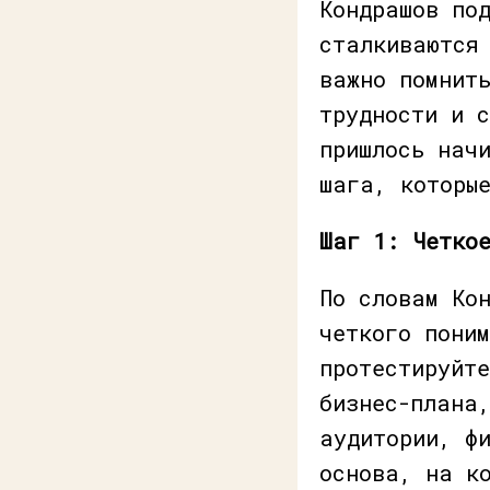
Кондрашов по
сталкиваются
важно помнит
трудности и с
пришлось нач
шага, которы
Шаг 1: Четко
По словам Ко
четкого пони
протестируйт
бизнес-плана
аудитории, ф
основа, на к