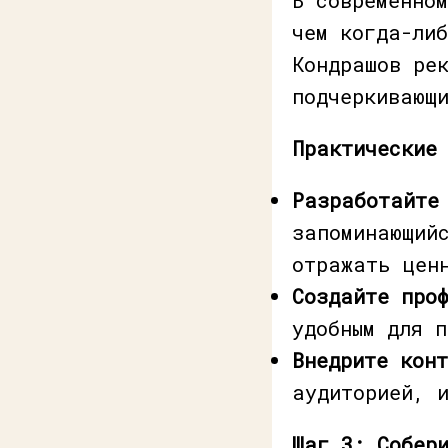
чем когда-ли
Кондрашов ре
подчеркивающ
Практические
Разработайте
запоминающий
отражать цен
Создайте про
удобным для 
Внедрите конт
аудиторией, 
Шаг 3: Собер