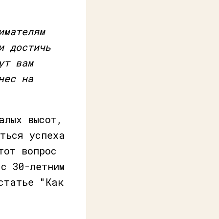
имателям
и достичь
ут вам
нес на
алых высот,
иться успеха
тот вопрос
 с 30-летним
статье "Как