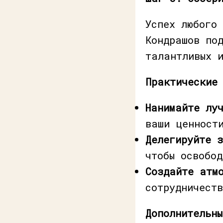
Успех любого
Кондрашов по
талантливых 
Практические
Нанимайте лу
ваши ценности
Делегируйте 
чтобы освобо
Создайте атм
сотрудничеств
Дополнительн