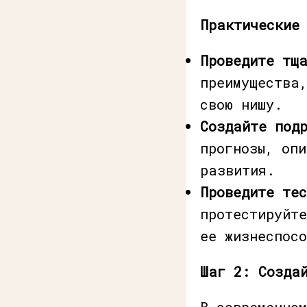
Практические
Проведите тщ
преимущества
свою нишу.
Создайте подр
прогнозы, оп
развития.
Проведите те
протестируйте
ее жизнеспосо
Шаг 2: Созда
В современно