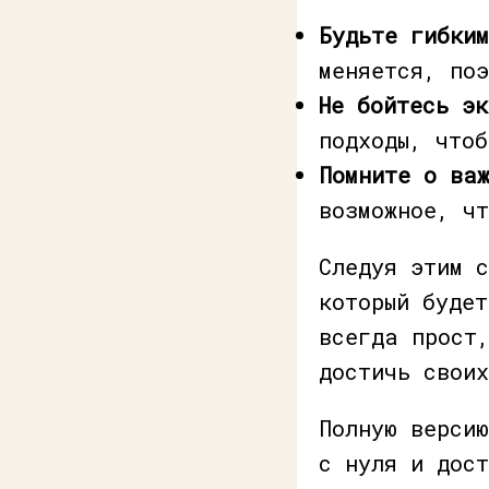
Будьте гибки
меняется, по
Не бойтесь эк
подходы, что
Помните о ва
возможное, чт
Следуя этим с
который буде
всегда прост,
достичь свои
Полную верси
с нуля и дос