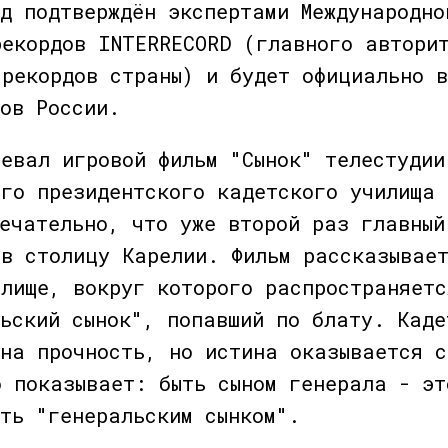
д подтверждён экспертами Международно
рекордов INTERRECORD (главного автори
 рекордов страны) и будет официально в
дов России.
оевал игровой фильм "Сынок" телестудии
ого президентского кадетского училища 
мечательно, что уже второй раз главный
 в столицу Карелии. Фильм рассказывае
илище, вокруг которого распространяетс
льский сынок", попавший по блату. Каде
 на прочность, но истина оказывается с
о показывает: быть сыном генерала - эт
ть "генеральским сынком".