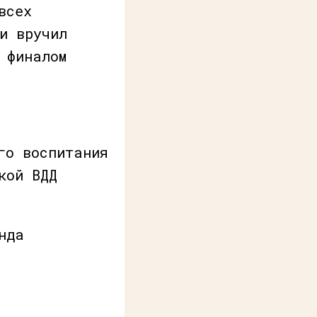
всех
и вручил
 финалом
го воспитания
кой ВДД
нда