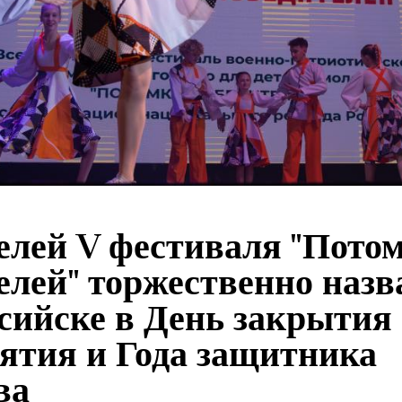
елей V фестиваля "Пото
елей" торжественно назв
сийске в День закрытия
ятия и Года защитника
ва