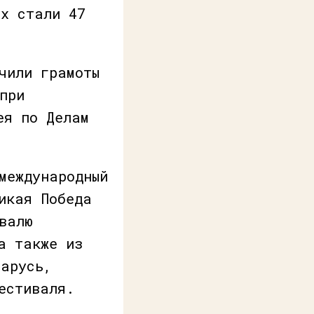
ях стали 47
чили грамоты
при
ея по Делам
международный
икая Победа
валю
а также из
ларусь,
естиваля.