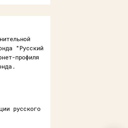
нительной
онда "Русский
рнет-профиля
онда.
ции русского