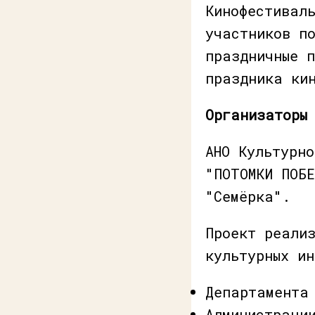
Кинофестивал
участников п
праздничные 
праздника ки
Организаторы
АНО Культурн
"ПОТОМКИ ПОБ
"Семёрка".
Проект реали
культурных и
Департамента
Администрации