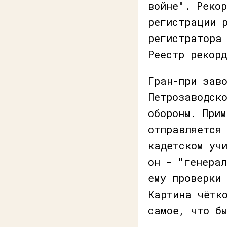
войне". Рекор
регистрации 
регистратора
Реестр рекор
Гран-при зав
Петрозаводск
обороны. При
отправляется
кадетском уч
он - "генера
ему проверки
Картина чётк
самое, что бы