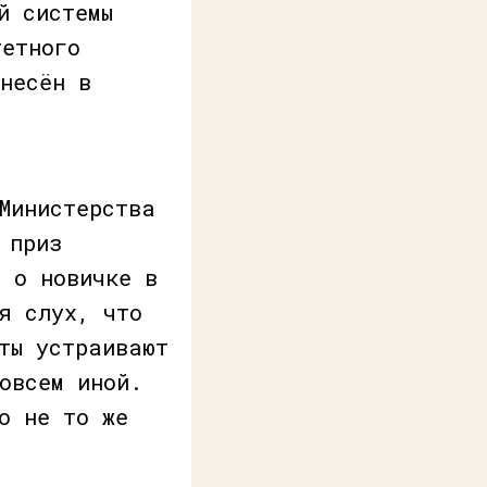
й системы
тетного
несён в
Министерства
 приз
т о новичке в
я слух, что
ты устраивают
овсем иной.
о не то же