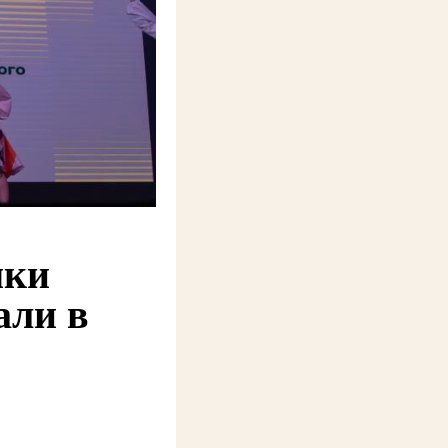
мки
али в