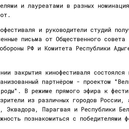
телями и лауреатами в разных номинаци
бот.
нофестиваля и руководители студий полу
венные письма от Общественного совета 
обороны РФ и Комитета Республики Адыг
онии закрытия кинофестиваля состоялся 
ганизованный партнёром - проектом "Вел
ароды". В режиме прямого эфира к фести
 зрители из различных городов России, 
я, Эквадора, Парагвая и Республики Бе
ожность познакомиться с победителями ф