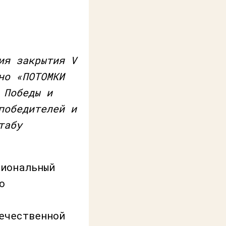
ия закрытия V
но «ПОТОМКИ
 Победы и
победителей и
табу
циональный
о
ечественной