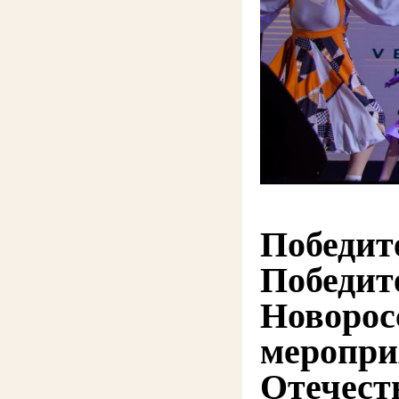
Победит
Победит
Новорос
меропри
Отечест