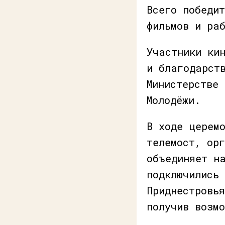
Всего победи
фильмов и ра
Участники ки
и благодарст
Министерстве 
Молодёжи.
В ходе церем
телемост, ор
объединяет н
подключились
Приднестровь
получив возм