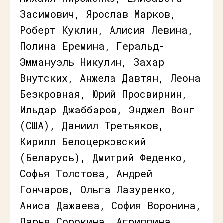
Засимович, Ярослав Марков,
Роберт Куклин, Алисия Левина,
Полина Еремина, Геральд-
Эммануэль Никулин, Захар
Внутских, Анжела Давтян, Леона
Безкровная, Юрий Просвирнин,
Ильдар Джаббаров, Энджел Вонг
(США), Даниил Третьяков,
Кирилл Белоцерковский
(Беларусь), Дмитрий Феденко,
Софья Толстова, Андрей
Гончаров, Ольга Лазуренко,
Аниса Дажаева, София Воронина,
Дарья Сорокина, Агриппина