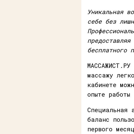
Уникальная во
себе без лишн
Профессиональ
предоставляя 
бесплатного п
МАССАЖИСТ.РУ
массажу легк
кабинете мож
опыте работы 
Специальная 
баланс польз
первого меся