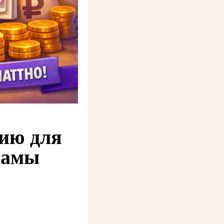
ию для
ламы