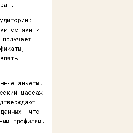
трат.
удитории:
ыми сетями и
 получает
фикаты,
влять
нные анкеты.
еский массаж
дтверждают
 данных, что
ным профилям.