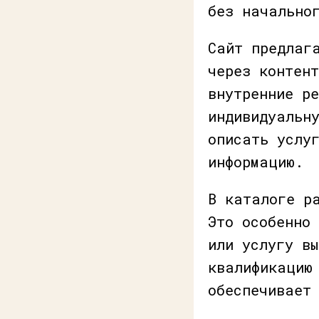
без начально
Сайт предлаг
через контен
внутренние р
индивидуальн
описать услу
информацию.
В каталоге р
Это особенно
или услугу в
квалификацию
обеспечивает 