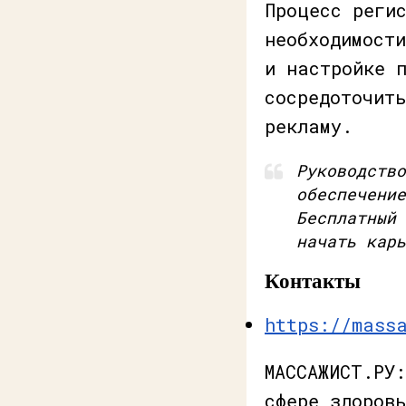
Процесс реги
необходимост
и настройке 
сосредоточит
рекламу.
Руководство
обеспечение
Бесплатный 
начать карь
Контакты
https://mass
МАССАЖИСТ.РУ
сфере здоров