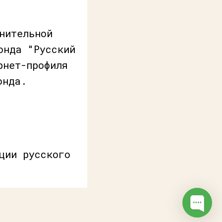
нительной
онда "Русский
рнет-профиля
онда.
ции русского