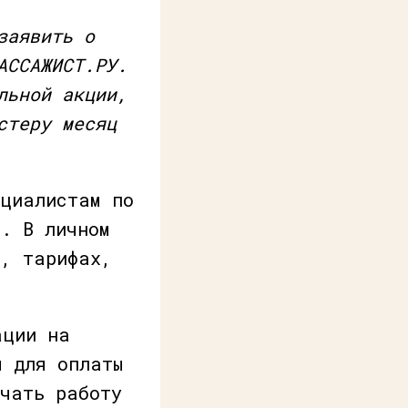
заявить о
АССАЖИСТ.РУ.
льной акции,
стеру месяц
ециалистам по
в. В личном
г, тарифах,
ации на
я для оплаты
ачать работу