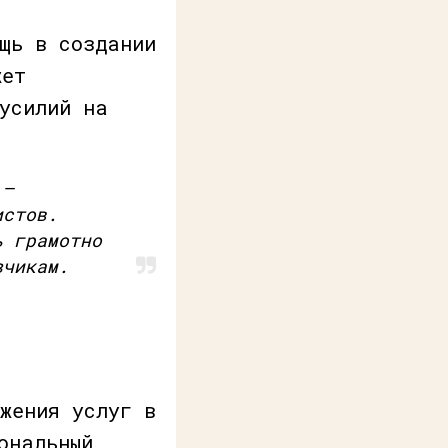
щь в создании
жет
усилий на
 —
истов.
ь грамотно
зчикам.
жения услуг в
ональный